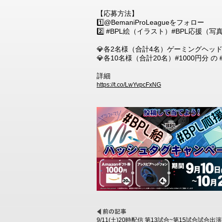
【応募方法】
1️⃣@BemaniProLeagueをフォロー
2️⃣ #BPL絵（イラスト）#BPL応援
💎各2名様（合計4名）ゲーミングヘッドホン
💎各10名様（合計20名）#1000円分 の 
詳細
https://t.co/LwYvpcFxNG
9/11(土)20時配信 第13試合~第15試合試合出