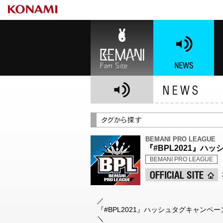
BEMANI Fan Site
NEWS
BE
BEMANI PRO LEAGUE
『#BPL2021』ハ
BEMANI PRO LEAGUE
／
『#BPL2021』ハッシュタグキャンペー
＼