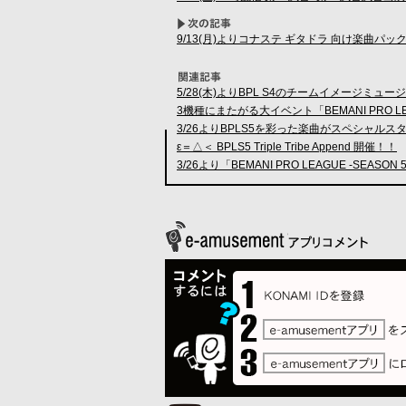
9/13(月)よりコナステ ギタドラ 向け楽曲
5/28(木)よりBPL S4のチームイメージミ
3機種にまたがる大イベント「BEMANI PRO LEAGUE
3/26よりBPLS5を彩った楽曲がスペシャル
ε＝△＜ BPLS5 Triple Tribe Append 開催！！
3/26より「BEMANI PRO LEAGUE -SEASON 5-