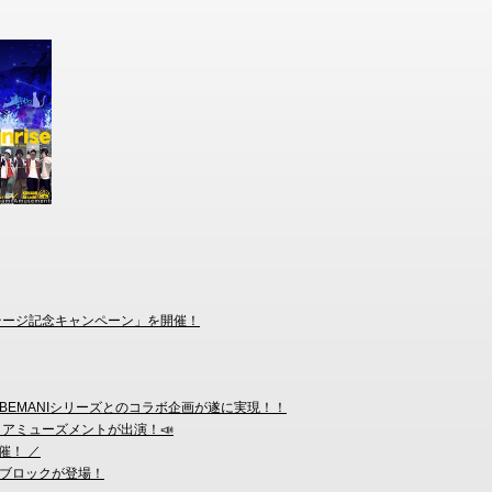
ルステージ記念キャンペーン」を開催！
コレ）』とBEMANIシリーズとのコラボ企画が遂に実現！！
アミューズメントが出演！📣
催！ ／
ブロックが登場！