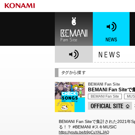
BEMANI Fan Site
NEWS
BE
BEMANI Fan Site
BEMANI Fan Si
BEMANI Fan Site
MUS
BEMANI Fan Siteで集計された2
る！？ #BEMANI #スキMUSIC
https://youtu.be/b9gCuYALJAQ