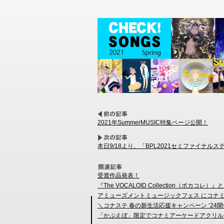
2021年SummerMUSIC特集ページ公開！
本日9/18より、「BPL2021セミファイナ
受賞作品発表！
『The VOCALOID Collection（ボカ
アミューズメントミュージックフェス にコナミ
＼コナステ 春の新生活応援キャンペーン ‘24開
「かぷえぼ」限定でコナミアーケードアクリル