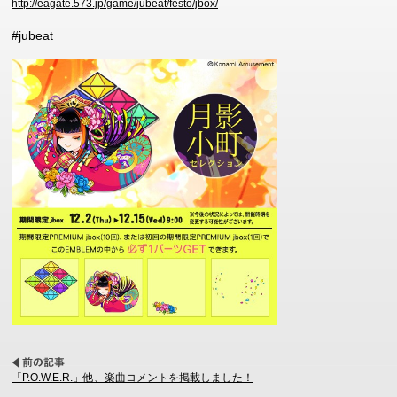
http://eagate.573.jp/game/jubeat/festo/jbox/
#jubeat
「P.O.W.E.R.」他、楽曲コメントを掲載しました！