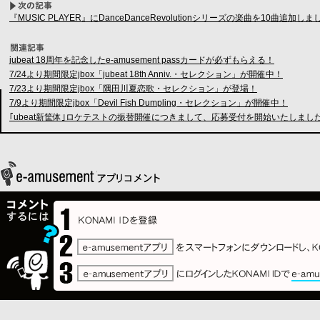
『MUSIC PLAYER』にDanceDanceRevolutionシリーズの楽曲を10曲追加し
jubeat 18周年を記念したe-amusement passカードが必ずもらえる！
7/24より期間限定jbox「jubeat 18th Anniv.・セレクション」が開催中！
7/23より期間限定jbox「隅田川夏恋歌・セレクション」が登場！
7/9より期間限定jbox「Devil Fish Dumpling・セレクション」が開催中！
｢ubeat新筐体｣ロケテストの振替開催につきまして、応募受付を開始いたしまし