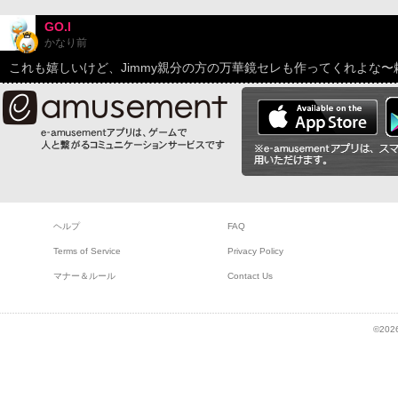
GO.I
かなり前
これも嬉しいけど、Jimmy親分の方の万華鏡セレも作ってくれよな〜
ヘルプ
FAQ
Terms of Service
Privacy Policy
マナー＆ルール
Contact Us
©2026