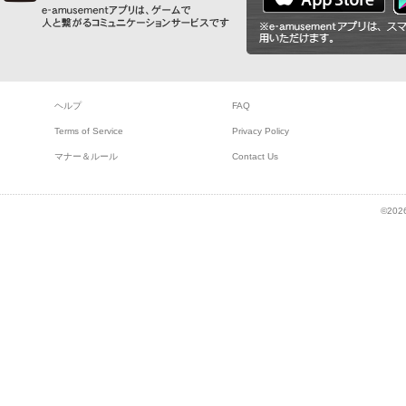
ヘルプ
FAQ
Terms of Service
Privacy Policy
マナー＆ルール
Contact Us
©2026