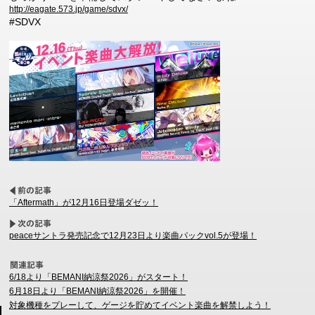
http://eagate.573.jp/game/sdvx/
#SDVX
「Aftermath」が12月16日登場ダゼッ！
peaceサントラ発売記念で12月23日より楽曲パックvol.5が登場！
6/18より「BEMANI納涼祭2026」がスタート！
6月18日より「BEMANI納涼祭2026」を開催！
対象機種をプレーして、ゲージを貯めてイベント楽曲を解禁しよう！