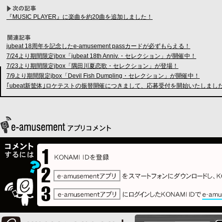
『MUSIC PLAYER』に楽曲を約20曲を追加しました！
jubeat 18周年を記念したe-amusement passカードが必ずもらえる！
7/24より期間限定jbox「jubeat 18th Anniv.・セレクション」が開催中！
7/23より期間限定jbox「隅田川夏恋歌・セレクション」が登場！
7/9より期間限定jbox「Devil Fish Dumpling・セレクション」が開催中！
｢ubeat新筐体｣ロケテストの振替開催につきまして、応募受付を開始いたしまし