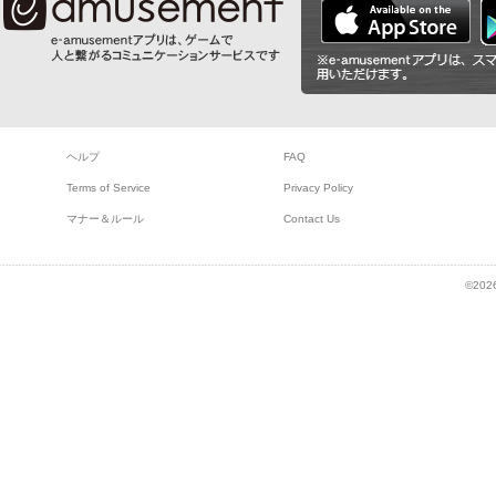
ヘルプ
FAQ
Terms of Service
Privacy Policy
マナー＆ルール
Contact Us
©2026