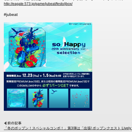
http://eagate.573.jp/game/jubeat/festo/jbox/
#jubeat
「冬のポップン！スペシャルコンボ！」第3弾は「出張! ポップンクエスト Livel