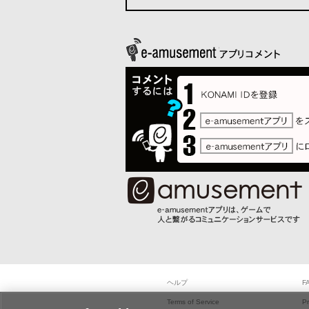
ヘルプ
F
Terms of Service
Pr