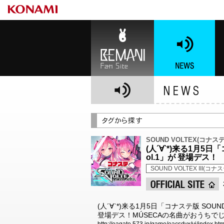
BEMANI Fan Site
NEWS
BE
SOUND VOLTEX(コナステ
(人´∀`*)来る1月5日
ol.1」が 登場デス！
SOUND VOLTEX III(コナス
(人´∀`*)来る1月5日「コナステ版 SOUN
登場デス！MÚSECAの名曲がおうちで