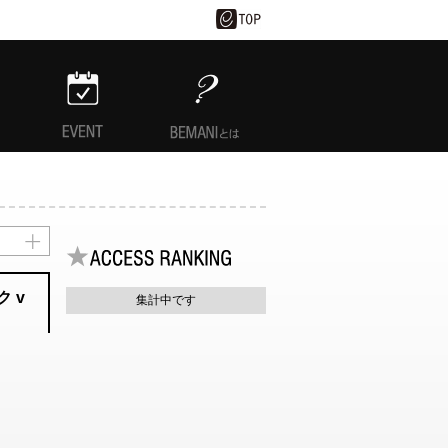
EVENT
BEMANIとは
ク v
集計中です