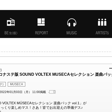
MANI生放送(仮)
特集
MUSIC
ARTISTs
)
「コナステ版 SOUND VOLTEX MUSECAセレクション 楽曲パッ
テ)
MUSECA
0
2022年01月03日（月） 11:00掲載
D VOLTEX MÚSECAセレクション 楽曲パック vol.1」が
じっくり楽しめマス！さあ！皆でお出迎えの準備デス♪