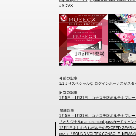
http://eagate.573.jp/game/eacsdvx/vi/index.htm
#SDVX
1/1よりスペシャルな ログインボーナスがスタ
1月5日～1月31日、コナステ版ボルテをプレー
1月5日～1月31日、コナステ版ボルテをプレー
「オリジナルe-amusement passカード
12月1日よりおうちボルテのEXCEED G
ε=△＜「SOUND VOLTEX CONSOLE -NE