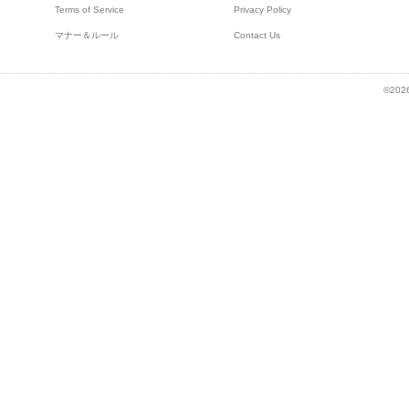
Terms of Service
Privacy Policy
マナー＆ルール
Contact Us
©2026