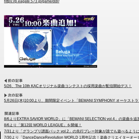
https://p.eagate.573.jp/game/ddr/
5/26、The 10th KACオリジナル楽曲コンテストの採用楽曲が配信開始デス！
5月26日(木)10:00より、期間限定イベント「BEMANI SYMPHONY オーケ
8/6よりEXTRA SAVIOR WORLD」に「BEMANI SELECTION vol.4」の楽曲を
8/6より「第12回 WORLD LEAGUE」を開催！
7/31より「グランプリ譜面パック vol.2」の先行プレー対象が誰でも遊べるよう
7/30より「DanceDanceRevolution WORLD 1周年記念！楽曲クリ