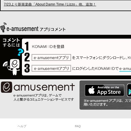
7/23より新規楽曲「About Damn Time / Lizzo」他、追加！
ヘルプ
FAQ