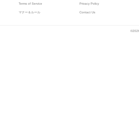
Terms of Service
Privacy Policy
マナー＆ルール
Contact Us
©2026