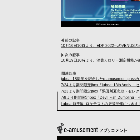
10月16日10時より、EDP 2022へのVENUSの出
10月19日10時より、消費カロリー測定機能が
jubeat 18周年を記念したe-amusement p
7/24より期間限定jbox「jubeat 18th Ann
7/23より期間限定jbox「隅田川夏恋歌・セレ
7/9より期間限定jbox「Devil Fish Dump
｢ubeat新筐体｣ロケテストの振替開催につき