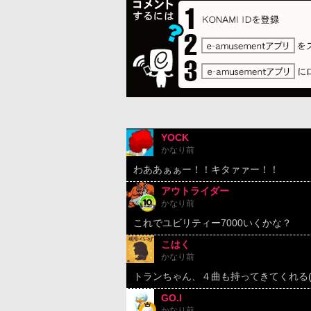
YOCK
かなり前
わああぁぁー！！キタァァー！！
アウトライダー
かなり前
これでユビリティー7000いくかな？
こはく
かなり前
トランちゃん、４曲も持ってきてくれる(*≧
GO.I
かなり前