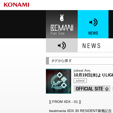
BEMANI Fan Site
NEWS
BE
jubeat Ave.
10月19日(水)よりLI
jubeat
[[ FROM IIDX - 01 ]]
beatmania IIDX 30 RESIDENT稼働記