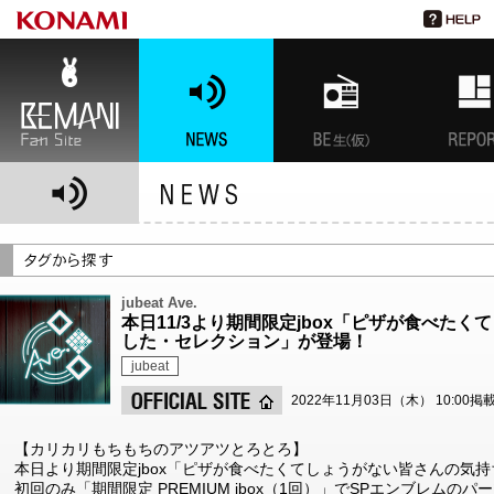
BEMANI Fan Site
NEWS
BEMANI生放送(仮)
特集
jubeat Ave.
本日11/3より期間限定jbox「ピザが食べた
した・セレクション」が登場！
jubeat
2022年11月03日（木） 10:00掲
【カリカリもちもちのアツアツとろとろ】
本日より期間限定jbox「ピザが食べたくてしょうがない皆さんの気
初回のみ「期間限定 PREMIUM jbox（1回）」でSPエンブレムの