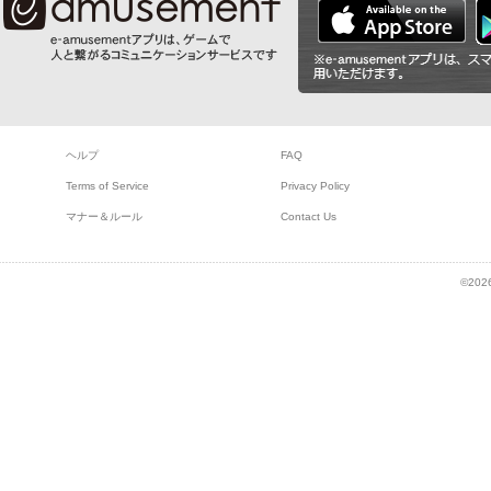
ヘルプ
FAQ
Terms of Service
Privacy Policy
マナー＆ルール
Contact Us
©2026