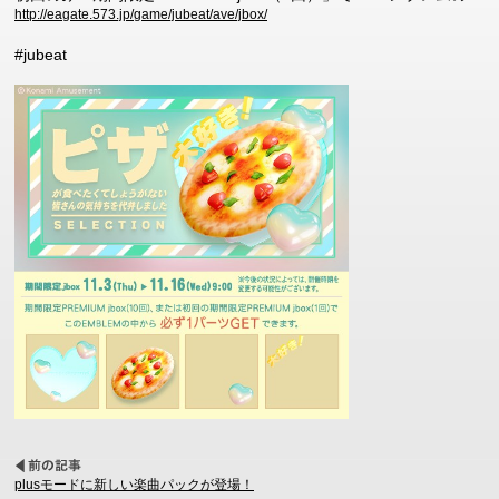
http://eagate.573.jp/game/jubeat/ave/jbox/
#jubeat
plusモードに新しい楽曲パックが登場！