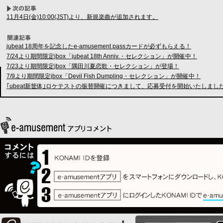
11月4日(金)10:00(JST)より、新規楽曲が追加されます。
jubeat 18周年を記念したe-amusement passカードが必ずもらえる！
7/24より期間限定jbox「jubeat 18th Anniv.・セレクション」が開催中！
7/23より期間限定jbox「隅田川夏恋歌・セレクション」が登場！
7/9より期間限定jbox「Devil Fish Dumpling・セレクション」が開催中！
｢ubeat新筐体｣ロケテストの振替開催につきまして、応募受付を開始いたしまし