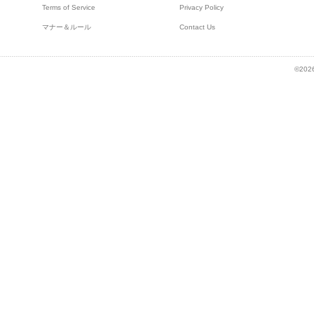
Terms of Service
Privacy Policy
マナー＆ルール
Contact Us
©2026