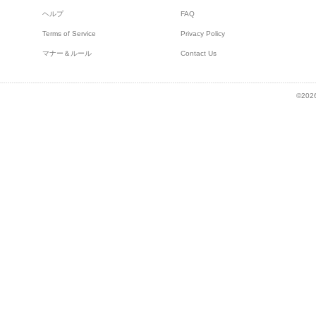
ヘルプ
FAQ
Terms of Service
Privacy Policy
マナー＆ルール
Contact Us
©2026