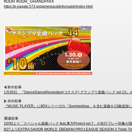
#DDR #DDR_GRANDPRIX
https://p.eagate.573.jp/game/eacddr/konaddr/index.html
1月30日、『DanceDanceRevolution(コナステ) グランプリ楽曲パック vol.13
『MUSIC PLAYER』にIIDXシリーズの「Summerblue」を含む楽曲を13曲追
10/30より「スペシャル楽曲パック feat.東方Project vol.7」の先行プレー
8/27よりEXTRA SAVIOR WORLD【BEMANI PRO LEAGUE SEASON 3 Tr