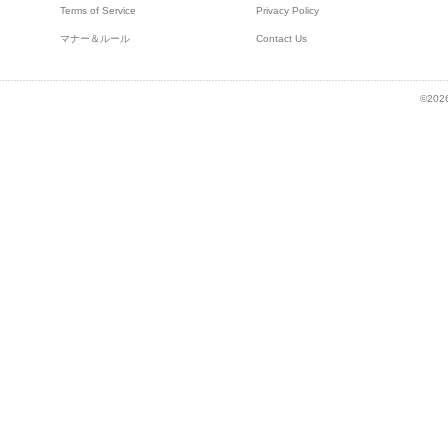
Terms of Service
Privacy Policy
マナー＆ルール
Contact Us
©2026