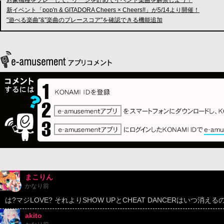
対象機種をプレーして、ゲージを貯めてイベント楽曲を解禁しよう！
新イベント「pop'n & GITADORA Cheers × Cheers!!」が5/14より開催！
"遊べる楽曲"&"楽曲のプレースコア"を確認できる機能追加
まこりん
かなり前
は?マジLOVE? それよりSHOW UPとCHEAT DANCERはいつ消
akito