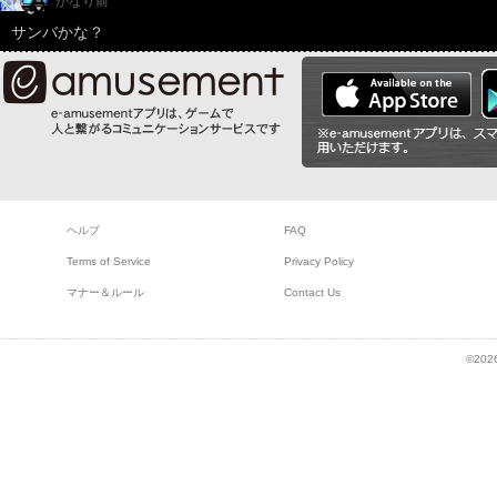
かなり前
サンバかな？
ヘルプ
FAQ
Terms of Service
Privacy Policy
マナー＆ルール
Contact Us
©2026