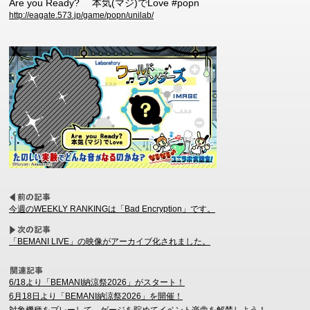
Are you Ready? 本気(マジ)でLove #popn
http://eagate.573.jp/game/popn/unilab/
今週のWEEKLY RANKINGは「Bad Encryption」です。
「BEMANI LIVE」の映像がアーカイブ化されました。
6/18より「BEMANI納涼祭2026」がスタート！
6月18日より「BEMANI納涼祭2026」を開催！