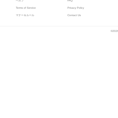
ヘルプ
FAQ
Terms of Service
Privacy Policy
マナー＆ルール
Contact Us
©2026