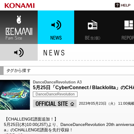
BEMANI Fan Site
NEWS
BEMANI生放送(仮)
特集
DanceDanceRevolution A3
5月25日「CyberConnect / Blacklolit
DanceDanceRevolution
2023年05月23日（火） 11:00掲
【CHALLENGE譜面追加！】
5月25日(木)10:00(JST)より、DanceDanceRevolution 20th anniversar
a」のCHALLENGE譜面を先行収録！