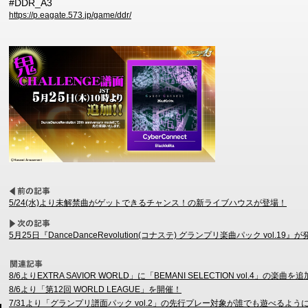
#DDR_A3
https://p.eagate.573.jp/game/ddr/
5/24(水)より未解禁曲がゲットできるチャンス！の新ライブハウスが登場！
5月25日『DanceDanceRevolution(コナステ) グランプリ楽曲パック vol.19』
8/6よりEXTRA SAVIOR WORLD」に「BEMANI SELECTION vol.4」の楽曲を
8/6より「第12回 WORLD LEAGUE」を開催！
7/31より「グランプリ譜面パック vol.2」の先行プレー対象が誰でも遊べるよう