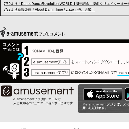
7/30より「DanceDanceRevolution WORLD 1周年記念！楽曲クリ
7/23より新規楽曲「About Damn Time / Lizzo」他、追加！