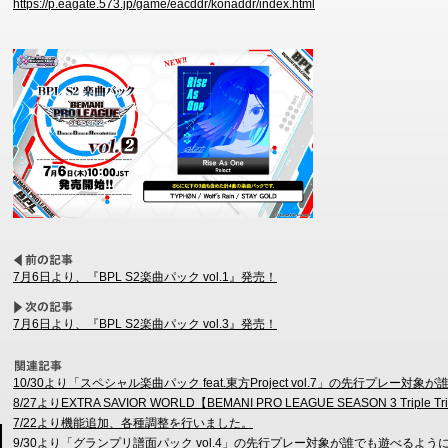
https://p.eagate.573.jp/game/eacddr/konaddr/index.html
7月6日より、『BPL S2楽曲パック vol.1』発売！
7月6日より、『BPL S2楽曲パック vol.3』発売！
10/30より「スペシャル楽曲パック feat.東方Project vol.7」の先行プレー
8/27よりEXTRA SAVIOR WORLD【BEMANI PRO LEAGUE SEASON 3 Tr
7/22より機能追加、各種調整を行いました。
9/30より「グランプリ譜面パック vol.4」の先行プレー対象が誰でも遊べるよう