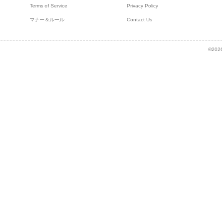
Terms of Service
Privacy Policy
マナー＆ルール
Contact Us
©2026