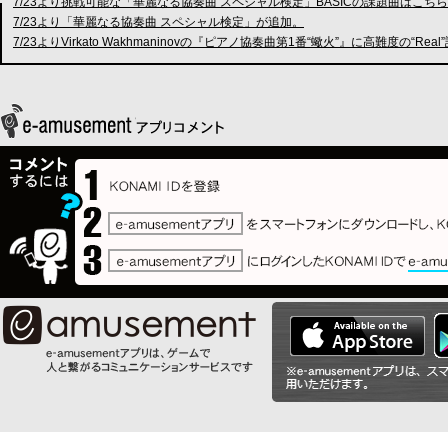
7/23より挑戦可能な「華麗なる協奏曲 スペシャル検定」BASICの課題曲はこち
7/23より「華麗なる協奏曲 スペシャル検定」が追加。
7/23よりVirkato Wakhmaninovの『ピアノ協奏曲第1番“蠍火”』に高難度の“Rea