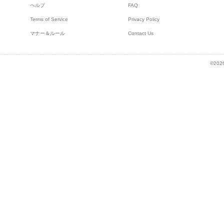
ヘルプ
FAQ
Terms of Service
Privacy Policy
マナー＆ルール
Contact Us
©2026