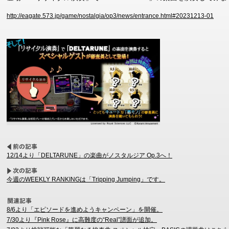
http://eagate.573.jp/game/nostalgia/op3/news/entrance.html#20231213-01
12/14より「DELTARUNE」の楽曲がノスタルジア Op.3へ！
今週のWEEKLY RANKINGは「Tripping Jumping」です。
8/6より「エピソードを進めようキャンペーン」を開催。
7/30より『Pink Rose』に高難度の“Real”譜面が追加。