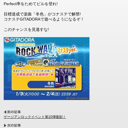
Perfect率をためてビルを登れ!
目標達成で楽曲「冬色」がコナステで解禁!
コナステGITADORAで遊べるようになるぞ！
このチャンスを見逃すな!
ゲージアンロックイベント第10弾復刻！