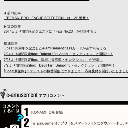
「BEMANI PRO LEAGUE SELECTION」は、2/1更新！
2月7日より期間限定クエストに「Fate No.23」が登場するよ
jubeat 18周年を記念したe-amusement passカードが必ずもらえる！
7/24より期間限定jbox「jubeat 18th Anniv.・セレクション」が開催中！
7/23より期間限定jbox「隅田川夏恋歌・セレクション」が登場！
7/9より期間限定jbox「Devil Fish Dumpling・セレクション」が開催中！
｢ubeat新筐体｣ロケテストの振替開催につきまして、応募受付を開始いたしまし