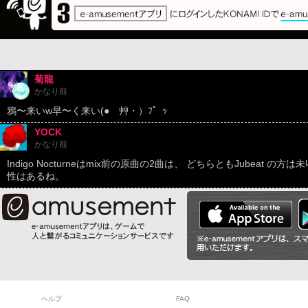
菊龍
かなり前
鴉〜来いw早〜く来い(●ゝ艸・）ﾌ゜ｯ
YOCK
かなり前
Indigo Nocturneはmix前の原曲の2曲は、 どちらともJubeat
性はあるね。
ヘルプ
FAQ