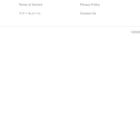
Terms of Service
Privacy Policy
マナー＆ルール
Contact Us
©2026