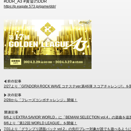
#DDR_A3 #黄金のDDR
https://p.eagate.573.jp/game/ddr/
2/27より「GITADORA ROCK WAVE コナステver.第46弾 スコアチャレンジ!」を
2/28から「フレーズコンボチャレンジ」開催！
8/6よりEXTRA SAVIOR WORLD」に「BEMANI SELECTION vol.4」の楽曲を
8/6より「第12回 WORLD LEAGUE」を開催！
7/31より「グランプリ譜面パック vol.2」の先行プレー対象が誰でも遊べるよう