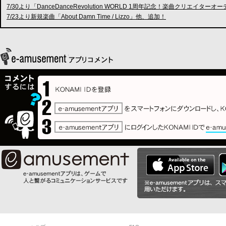
7/30より「DanceDanceRevolution WORLD 1周年記念！楽曲クリ
7/23より新規楽曲「About Damn Time / Lizzo」他、追加！