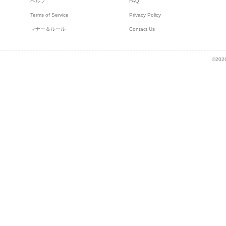
ヘルプ
FAQ
Terms of Service
Privacy Policy
マナー＆ルール
Contact Us
©2026