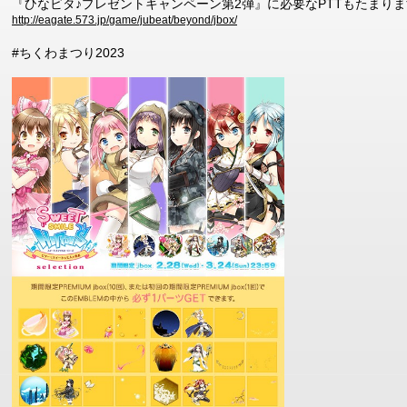
『ひなビタ♪プレゼントキャンペーン第2弾』に必要なPTTもたまりま
http://eagate.573.jp/game/jubeat/beyond/jbox/
#ちくわまつり2023