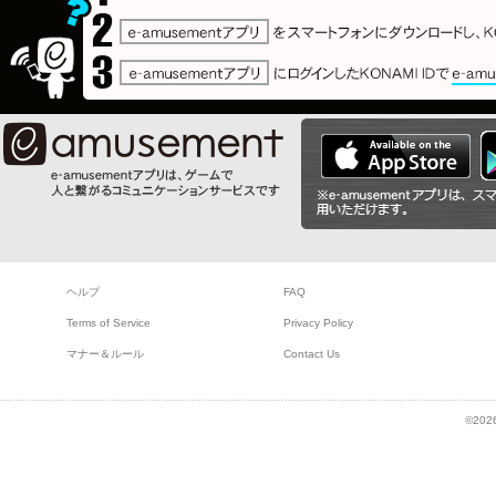
ヘルプ
FAQ
Terms of Service
Privacy Policy
マナー＆ルール
Contact Us
©2026