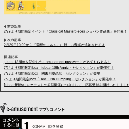
2/29より期間限定イベント「Classical Masterpieces ショパン作品集」を開催！
2月29日10:00から『覚醒のエルム』に新しい音楽が追加されるよ
jubeat 18周年を記念したe-amusement passカードが必ずもらえる！
7/24より期間限定jbox「jubeat 18th Anniv.・セレクション」が開催中！
7/23より期間限定jbox「隅田川夏恋歌・セレクション」が登場！
7/9より期間限定jbox「Devil Fish Dumpling・セレクション」が開催中！
｢ubeat新筐体｣ロケテストの振替開催につきまして、応募受付を開始いたしまし