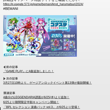
https://p.eagate.573.jp/game/bemani/knst_harumatsuri2024/
#BEMANI
『GAME PLAY』に4曲追加しました！
3月27日10時より、ゲージアンロックイベント第13弾が復刻開催！
4曲分のLEGGENDARIA譜面が6/25(木)より追加！
6/25より期間限定半額キャンペーン開始！
「BPL セレクション 楽曲パック vol.3」 が6/25より登場！