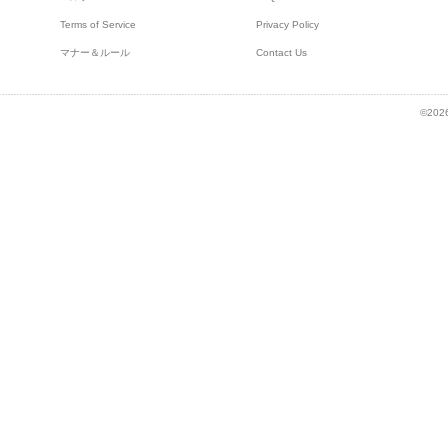
Terms of Service
Privacy Policy
マナー＆ルール
Contact Us
©2026