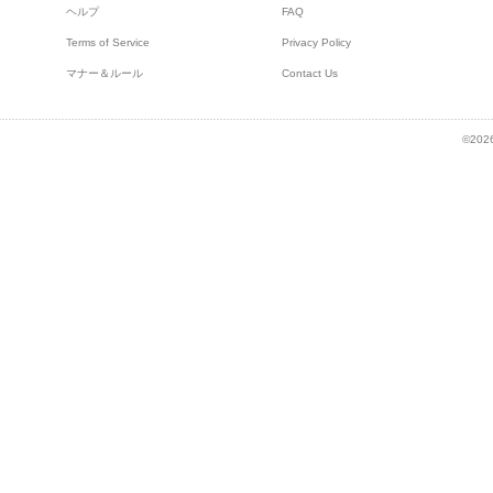
ヘルプ
FAQ
Terms of Service
Privacy Policy
マナー＆ルール
Contact Us
©2026