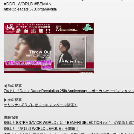
#DDR_WORLD #BEMANI
https://p.eagate.573.jp/game/ddr/
7/4より「DanceDanceRevolution 25th Anniversary ～ボーカルオー
オリジナルCDプレゼントキャンペーン開催！
8/6よりEXTRA SAVIOR WORLD」に「BEMANI SELECTION vol.4」の楽曲を
8/6より「第12回 WORLD LEAGUE」を開催！