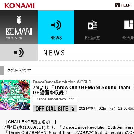
BEMANI Fan Site
NEWS
BEMANI生放送(仮)
特集
DanceDanceRevolution WORLD
7/4より「Throw Out / BEMANI Sound Team
GE譜面を収録！
DanceDanceRevolution
2024年07月02日（火） 12:10掲
【CHALLENGE譜面追加！】
7月4日(木)10:00(JST)より、「DanceDanceRevolution 25th 
「Throw Out / BEMANI Sound Team "ZAQUVA" feat. Uzuma