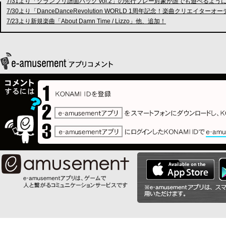
7/31より「グランプリ譜面パック vol.2」の先行プレー対象が誰でも遊べるよう
7/30より「DanceDanceRevolution WORLD 1周年記念！楽曲クリ
7/23より新規楽曲「About Damn Time / Lizzo」他、追加！