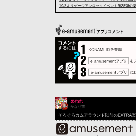
10/8よりゲージアンロックイベント第28弾
めねれ
かなり前
そろそろカムアラウンド以前のEXTRA