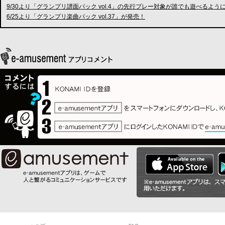
9/30より「グランプリ譜面パック vol.4」の先行プレー対象が誰でも遊べるよう
6/25より「グランプリ楽曲パック vol.37」が発売！