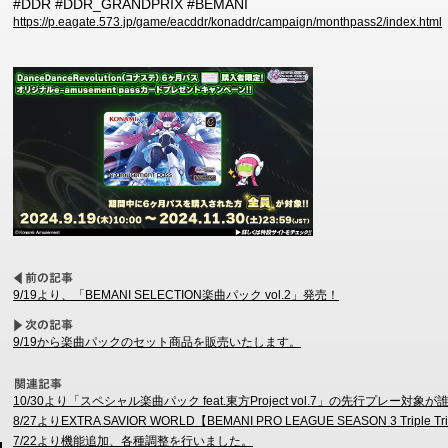
#DDR #DDR_GRANDPRIX #BEMANI
https://p.eagate.573.jp/game/eacddr/konaddr/campaign/monthpass2/index.html
9/19より、「BEMANI SELECTION楽曲パック vol.2」発売！
9/19から楽曲パックのセット商品を販売いたします。
10/30より「スペシャル楽曲パック feat.東方Project vol.7」の先行プレー
8/27よりEXTRA SAVIOR WORLD【BEMANI PRO LEAGUE SEASON 3 Tr
7/22より機能追加、各種調整を行いました。