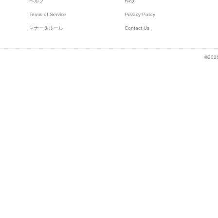
ヘルプ
FAQ
Terms of Service
Privacy Policy
マナー＆ルール
Contact Us
©2026