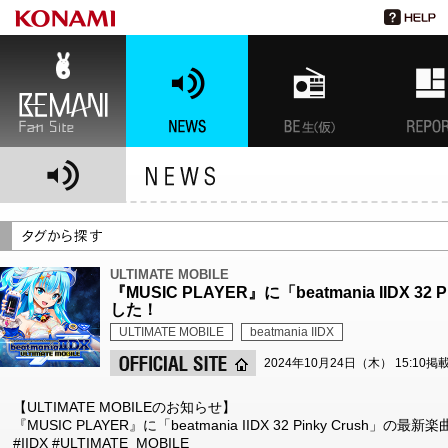
BEMANI Fan Site
NEWS
BEMANI生放送(仮)
特集
ULTIMATE MOBILE
『MUSIC PLAYER』に「beatmania IIDX 
した！
ULTIMATE MOBILE
beatmania IIDX
2024年10月24日（木） 15:10掲
【ULTIMATE MOBILEのお知らせ】
『MUSIC PLAYER』に「beatmania IIDX 32 Pinky Crush」
#IIDX #ULTIMATE_MOBILE