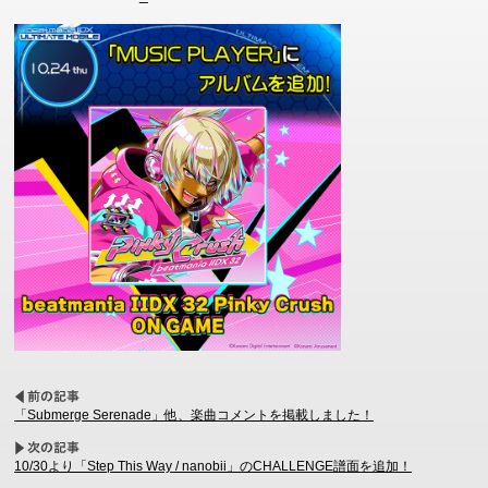
「Submerge Serenade」他、楽曲コメントを掲載しました！
10/30より「Step This Way / nanobii」のCHALLENGE譜面を追加！