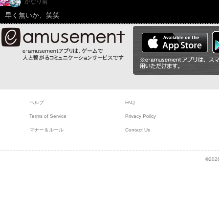
かなり前
早く無いか、笑笑
ヘルプ
FAQ
Terms of Service
Privacy Policy
マナー＆ルール
Contact Us
©2026