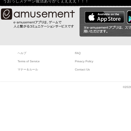
うおっしステージ復活ありがてぇえええ！！！
ヘルプ
FAQ
Terms of Service
Privacy Policy
マナー＆ルール
Contact Us
©2026