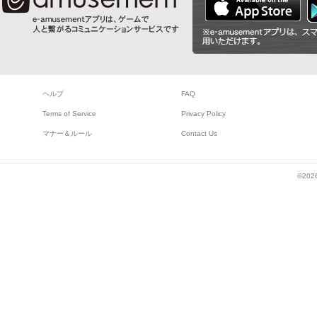
ヘルプ
FAQ
Terms of Service
Privacy Policy
マナー＆ルール
Contact Us
©2026