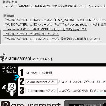
12/10より「GITADORA ROCK WAVE コナステver.第58弾 スコアチャレンジ!」
『MUSIC PLAYER』にIIDXシリーズの「FiZZλ_PØT!0И」を含むBEMAN
『MUSIC PLAYER』にIIDXシリーズの「⁽⁽ଘ( ˙꒳˙ )ଓ⁾⁾ beyond reason
『beatmania IIDX ULTIMATE MOBILE』はサービス開始から6年！
『MUSIC PLAYER』に33曲追加しました！
『MUSIC PLAYER』にてBEMANIシリーズの最新楽曲を23曲追加しました！