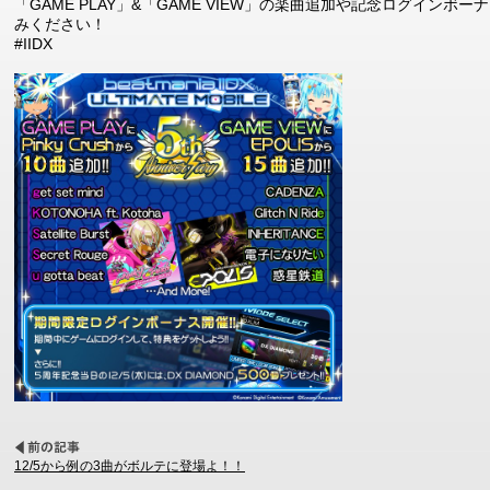
「GAME PLAY」&「GAME VIEW」の楽曲追加や記念ログインボー
みください！
#IIDX
12/5から例の3曲がボルテに登場よ！！