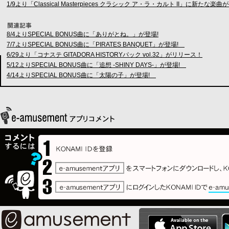
1/9より「Classical Masterpieces クラシック ア・ラ・カルト II」に新たな楽
8/4よりSPECIAL BONUS曲に「ありがとね。」が登場!
7/7よりSPECIAL BONUS曲に「PIRATES BANQUET」が登場!
6/29より「コナステ GITADORA HISTORYパック vol.32」がリリース！
5/12よりSPECIAL BONUS曲に「追想 -SHINY DAYS-」が登場!
4/14よりSPECIAL BONUS曲に「太陽の子」が登場!