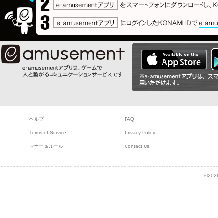
ヘルプ
FAQ
Terms of Service
Privacy Policy
マナー＆ルール
Contact Us
©2026