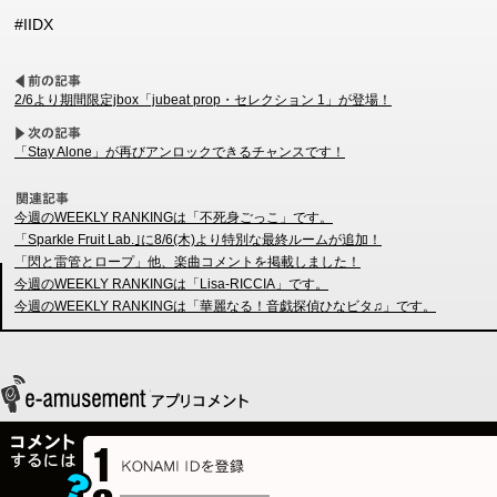
#IIDX
2/6より期間限定jbox「jubeat prop・セレクション 1」が登場！
「Stay Alone」が再びアンロックできるチャンスです！
今週のWEEKLY RANKINGは「不死身ごっこ」です。
「Sparkle Fruit Lab.｣に8/6(木)より特別な最終ルームが追加！
「閃と雷管とロープ」他、楽曲コメントを掲載しました！
今週のWEEKLY RANKINGは「Lisa-RICCIA」です。
今週のWEEKLY RANKINGは「華麗なる！音戯探偵ひなビタ♫」です。