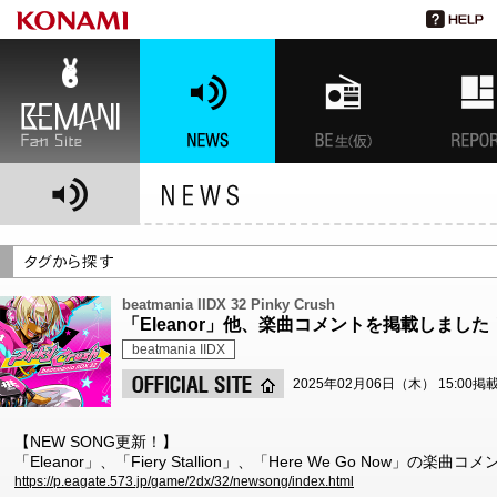
BEMANI Fan Site
NEWS
BEMANI生放送(仮)
特集
beatmania IIDX 32 Pinky Crush
「Eleanor」他、楽曲コメントを掲載しました
beatmania IIDX
2025年02月06日（木） 15:00掲
【NEW SONG更新！】
「Eleanor」、「Fiery Stallion」、「Here We Go Now」の
https://p.eagate.573.jp/game/2dx/32/newsong/index.html