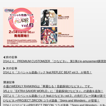
2/14より、PREMIUM CUSTOMIZER 「ひなビタ♪」 第1弾がe-amusement購
2/14より「スペシャル楽曲パック feat.REFLEC BEAT vol.3」が発売！
今週のWEEKLY RANKINGは「華麗なる！音戯探偵ひなビタ♫」です。
3/5より「EXTRA SAVIOR WORLD」に「音戯探偵ひなビタ♫」の楽曲を追加！
2/27より「スペシャル楽曲パック feat.ひなビタ♪ vol.3」の先行プレー対象
ひなビタ♪×PROJECT ZIRCON コラボ楽曲「Signs and Wonders」が登場！
2/24よりひなビタ♪×PROJECT ZIRCON コラボ楽曲『Signs and Wonder