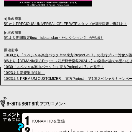
5/1からPRECIOUS UNIVERSAL CELEBRATEスタンプが期間限定で復刻よ！
5/1より期間限定jbox「jubeat clan・セレクション 2」が登場！
10/30より「スペシャル楽曲パック feat.東方Project vol.7」の先行プレー
8/6より【BEMANI×東方Project ～幻想郷音樂祭2024～】の楽曲が誰でも遊
10/30「スペシャル楽曲パック feat.東方Project vol.7」が発売！
10/23より新規楽曲追加！
10/23よりPREMIUM CUSTOMIZER 「東方Project」 第1弾スペシャルキャン