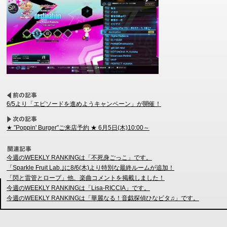
6/5より「エピソードを進めようキャンペーン」が開催！
★ ”Poppin' Burger”ご来店予約 ★ 6月5日(木)10:00～
今週のWEEKLY RANKINGは「不死身ごっこ」です。
「Sparkle Fruit Lab.｣に8/6(木)より特別な最終ルームが追加！
「閃と雷管とロープ」他、楽曲コメントを掲載しました！
今週のWEEKLY RANKINGは「Lisa-RICCIA」です。
今週のWEEKLY RANKINGは「華麗なる！音戯探偵ひなビタ♫」です。