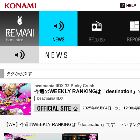
BEMANI Fan Site
NEWS
BEMANI生放送(仮)
特集
beatmania IIDX 32 Pinky Crush
今週のWEEKLY RANKINGは「destination
beatmania IIDX
2025年06月04日（水） 12:00掲
【WR】今週のWEEKLY RANKINGは「destination」です。ランキング集