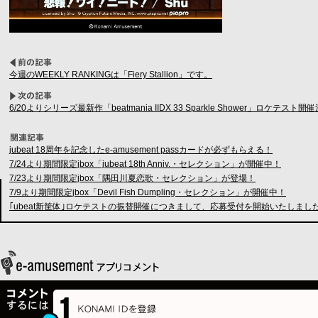
今週のWEEKLY RANKINGは「Fiery Stallion」です。
6/20よりシリーズ最新作「beatmania IIDX 33 Sparkle Shower」ロケテスト開
jubeat 18周年を記念したe-amusement passカードが必ずもらえる！
7/24より期間限定jbox「jubeat 18th Anniv.・セレクション」が開催中！
7/23より期間限定jbox「隅田川夏恋歌・セレクション」が登場！
7/9より期間限定jbox「Devil Fish Dumpling・セレクション」が開催中！
｢ubeat新筐体｣ロケテストの振替開催につきまして、応募受付を開始いたしまし