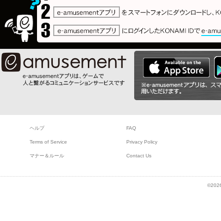
ヘルプ
FAQ
Terms of Service
Privacy Policy
マナー＆ルール
Contact Us
©2026