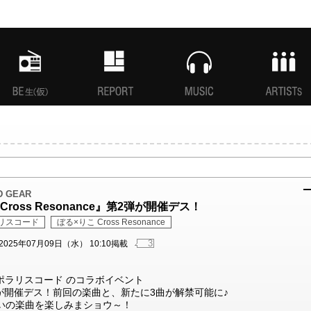
MANI生放送(仮)
特集
MUSIC
ARTISTs
D GEAR
Cross Resonance』第2弾が開催デス！
リスコード
ぼる×りこ Cross Resonance
3
2025年07月09日（水） 10:10掲載
EX×#ポラリスコード のコラボイベント
』第2弾が開催デス！前回の楽曲と、新たに3曲が解禁可能に♪
お互いの楽曲を楽しみまショウ～！