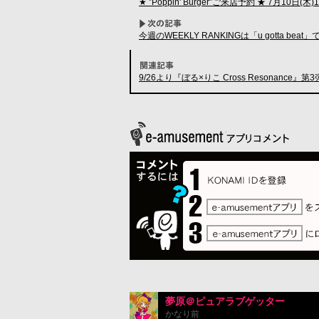
★ ”Poppin' Burger”ご来店予約 ★ 7月10日(木)1
今週のWEEKLY RANKINGは「u gotta beat
9/26より『ぼる×りこ Cross Resonance』
夢原＠ピュアラブゲッター
かなり前