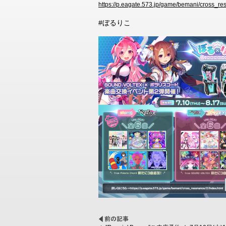
https://p.eagate.573.jp/game/bemani/cross_re
#ぼるりこ