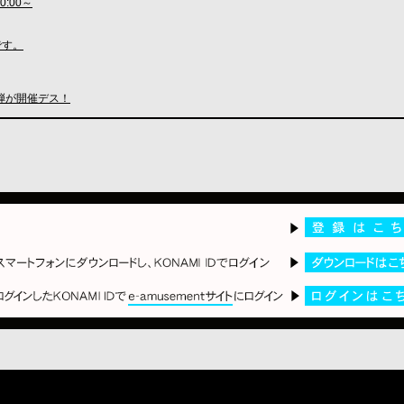
0:00～
」です。
第3弾が開催デス！