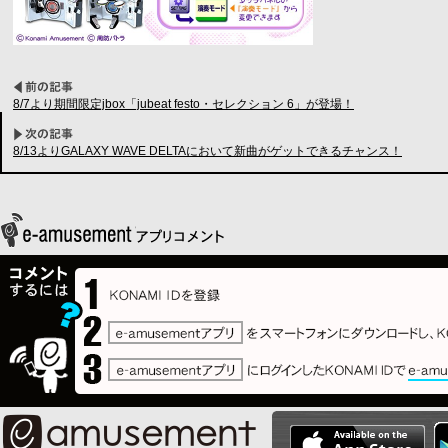
8/7より期間限定jbox「jubeat festo・セレクション 6」が登場！
8/13よりGALAXY WAVE DELTAにおいて新曲がゲットできるチャンス！