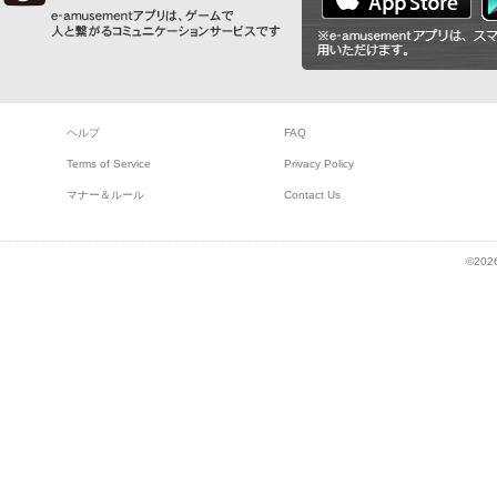
ヘルプ
FAQ
Terms of Service
Privacy Policy
マナー＆ルール
Contact Us
©2026