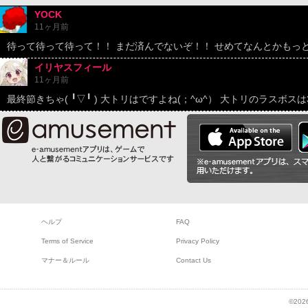
YOCK
11ヶ月前
待って待って待って！！ まだ済んでないぞ！！ せめてなんとかもっ
イリヤスフィール
11ヶ月前
最終節きちゃ(⁠ ⁠╹⁠▽⁠╹⁠ ⁠) 大トリはですよね(⁠；⁠^⁠ω⁠^⁠） 大トリのラスボス
ヘルプ
FAQ
Terms of Service
Privacy Policy
マナー＆ルール
Contact Us
©2026