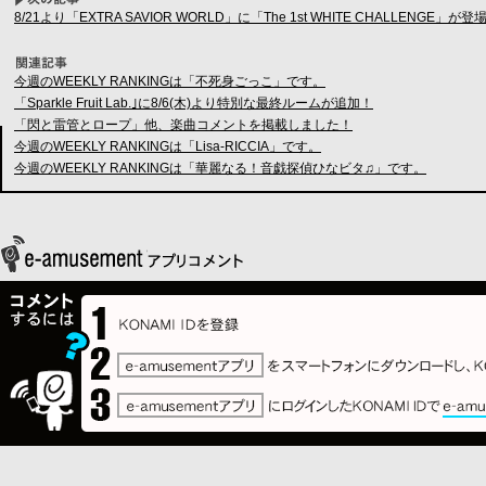
8/21より「EXTRA SAVIOR WORLD」に「The 1st WHITE CHALLENGE」が登
今週のWEEKLY RANKINGは「不死身ごっこ」です。
「Sparkle Fruit Lab.｣に8/6(木)より特別な最終ルームが追加！
「閃と雷管とロープ」他、楽曲コメントを掲載しました！
今週のWEEKLY RANKINGは「Lisa-RICCIA」です。
今週のWEEKLY RANKINGは「華麗なる！音戯探偵ひなビタ♫」です。