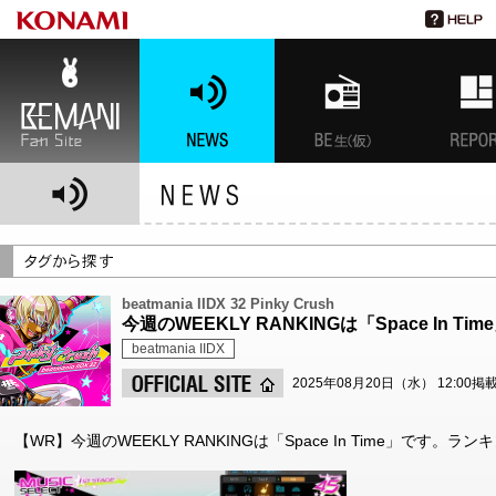
BEMANI Fan Site
NEWS
BEMANI生放送(仮)
特集
beatmania IIDX 32 Pinky Crush
今週のWEEKLY RANKINGは「Space In Ti
beatmania IIDX
2025年08月20日（水） 12:00掲
【WR】今週のWEEKLY RANKINGは「Space In Time」です。ランキン