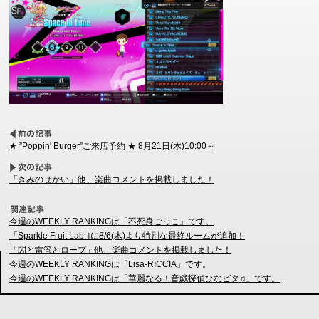
★ ”Poppin' Burger”ご来店予約 ★ 8月21日(木)10:00～
「きみのせかい」他、楽曲コメントを掲載しました！
今週のWEEKLY RANKINGは「不死身ごっこ」です。
「Sparkle Fruit Lab.｣に8/6(木)より特別な最終ルームが追加！
「閃と雷管とロープ」他、楽曲コメントを掲載しました！
今週のWEEKLY RANKINGは「Lisa-RICCIA」です。
今週のWEEKLY RANKINGは「華麗なる！音戯探偵ひなビタ♫」です。