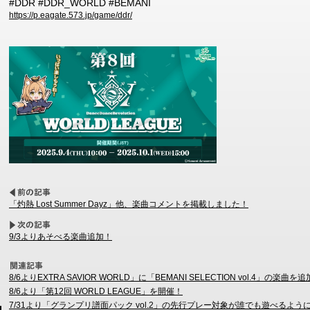
#DDR #DDR_WORLD #BEMANI
https://p.eagate.573.jp/game/ddr/
「灼熱 Lost Summer Dayz」他、楽曲コメントを掲載しました！
9/3よりあそべる楽曲追加！
8/6よりEXTRA SAVIOR WORLD」に「BEMANI SELECTION vol.4」の楽曲を
8/6より「第12回 WORLD LEAGUE」を開催！
7/31より「グランプリ譜面パック vol.2」の先行プレー対象が誰でも遊べるよう