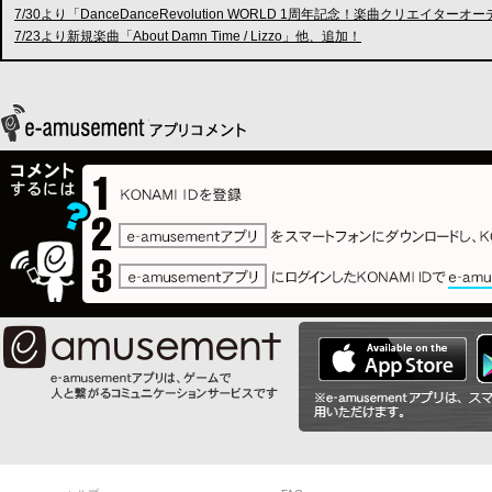
7/30より「DanceDanceRevolution WORLD 1周年記念！楽曲クリ
7/23より新規楽曲「About Damn Time / Lizzo」他、追加！