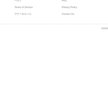
ヘルプ
FAQ
Terms of Service
Privacy Policy
マナー＆ルール
Contact Us
©2026