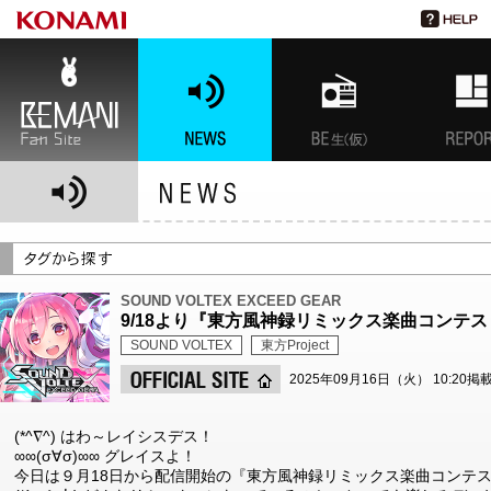
BEMANI Fan Site
NEWS
BEMANI生放送(仮)
特集
SOUND VOLTEX EXCEED GEAR
9/18より『東方風神録リミックス楽曲コンテ
SOUND VOLTEX
東方Project
2025年09月16日（火） 10:20掲
(*^∇^) はわ～レイシスデス！
∞∞(σ∀σ)∞∞ グレイスよ！
今日は９月18日から配信開始の『東方風神録リミックス楽曲コンテ