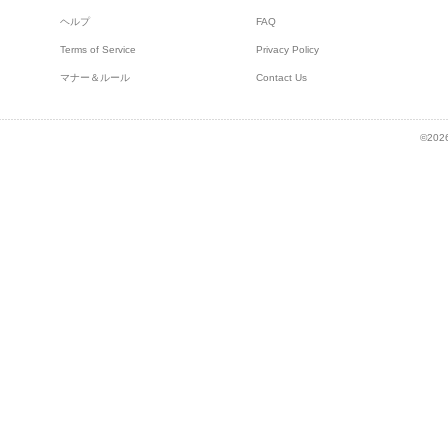
ヘルプ
FAQ
Terms of Service
Privacy Policy
マナー＆ルール
Contact Us
©2026