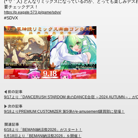
(*´▽｀人) どんなリミックスになっているのか、とっても楽しみデス
要チェックデス！
https://p.eagate.573.jp/game/sdvx/
#SDVX
9/17より「DANCERUSH STARDOM 炎のDANCE合宿 ～2024 AUTUMN～」が
9/18よりPREMIUM CUSTOMIZER 第5弾がe-amusement購買部に登場！
6/18より「BEMANI納涼祭2026」がスタート！
6月18日より「BEMANI納涼祭2026」を開催！