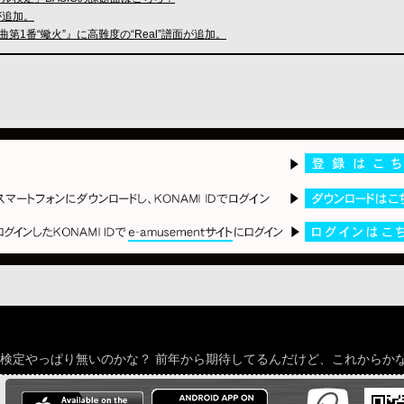
が追加。
ノ協奏曲第1番“蠍火”』に高難度の“Real”譜面が追加。
は検定やっぱり無いのかな？ 前年から期待してるんだけど、これからか