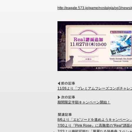
http://eagate.573.jp/game/nostalgia/op3/new
11/26より「プレミアムフレーズコンボチャレ
期間限定半額キャンペーン開始！
8/6より「エピソードを進めようキャンペーン
7/30より『Pink Rose』に高難度の“Real”譜
7/23より挑戦可能な「華麗なる協奏曲 スペシ