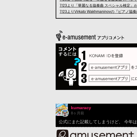
7/23より「華麗なる協奏曲 スペシャル検定」
7/23よりVirkato Wakhmaninovの『ピア
kumaracy
8ヶ月前
公式にまた記載してしまうけど、 今年