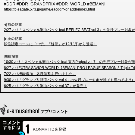
#DDR #DDR_GRANDPRIX #DDR_WORLD #BEMANI
https://p.eagate.573.jp/game/eacddr/konaddr/index.html
2/27より「スペシャル楽曲パック feat.REFLEC BEAT vol.3」の先行プレ
段位認定コースに「中伝」「皆伝」が12/1(月)から登場！
10/30より「スペシャル楽曲パック feat.東方Project vol.7」の先行プレー
8/27よりEXTRA SAVIOR WORLD【BEMANI PRO LEAGUE SEASON 3 Tr
7/22より機能追加、各種調整を行いました。
9/30より「グランプリ譜面パック vol.4」の先行プレー対象が誰でも遊べるよう
6/25より「グランプリ楽曲パック vol.37」が発売！