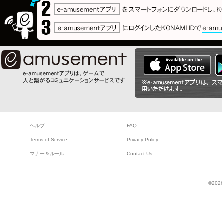
ヘルプ
FAQ
Terms of Service
Privacy Policy
マナー＆ルール
Contact Us
©2026