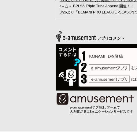
ε＝△＜ BPLS5 Triple Tribe Append 開催！！
3/26より「BEMANI PRO LEAGUE -SEASON 5-