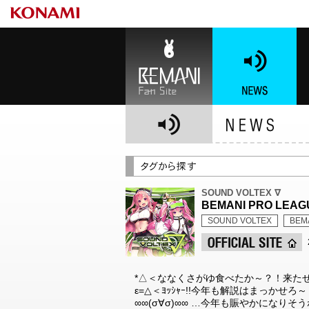
BEMANI Fan Site
NEWS
BE
SOUND VOLTEX ∇
BEMANI PRO LE
SOUND VOLTEX
BEM
*△＜ななくさがゆ食べたか～？！来たぜ新
ε=△＜ﾖｯｼｬｰ!!今年も解説はまっかせろ～
∞∞(σ∀σ)∞∞ …今年も賑やかになりそ