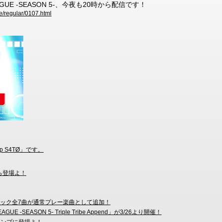
GUE -SEASON 5-、今夜も20時から配信です！
e/regular/0107.html
hip S4TØ」です。
から登場よ！
ュージック全7曲が通常プレー楽曲として追加！
 -SEASON 5- Triple Tribe Append」が3/26より開催！
スタンプに登場よ！