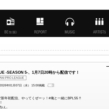
MANI生放送(仮)
特集
MUSIC
ARTISTs
AGUE -SEASON 5-、1月7日20時から配信です！
ANI PRO LEAGUE
0
2026年01月07日（水） 15:00掲載
年初配信、やってくぜーッ！#俺と一緒にBPLS5 !!
！
うねぇ。