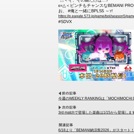
*△＜そ、その曲だけは…ｯ
ε=△＜ピンチもチャンスなBEMANI PRO 
お、 #俺と一緒にBPLS5 ～ｯ!
https://p.eagate.573.jp/game/bpl/season5/gam
#SDVX
今週のWEEKLY RANKINGは「MOCHIMOCHI 
3rd matchで登場した楽曲は1/15から登場しま
6/18より「BEMANI納涼祭2026」がスタート