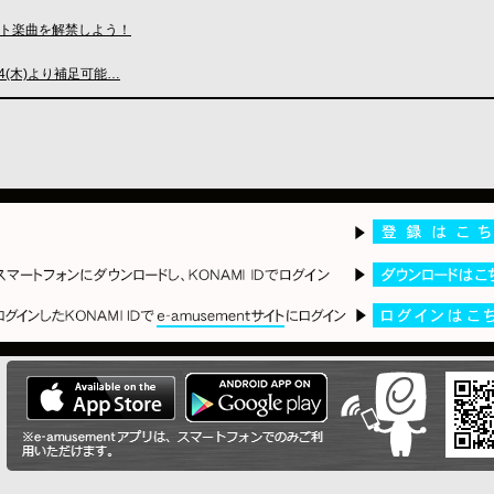
ト楽曲を解禁しよう！
/4(木)より補足可能…