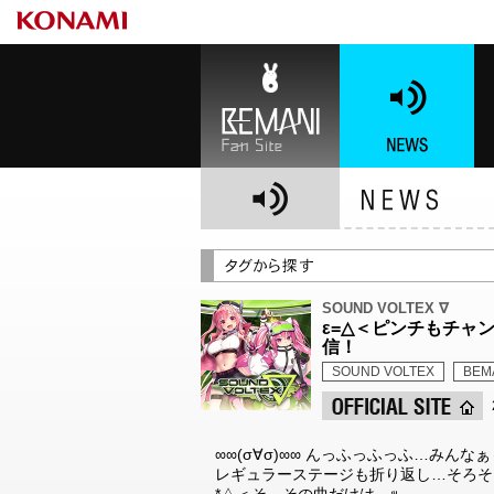
BEMANI Fan Site
NEWS
BE
SOUND VOLTEX ∇
ε=△＜ピンチもチャンスな
信！
SOUND VOLTEX
BEM
∞∞(σ∀σ)∞∞ んっふっふっふ…みんな
レギュラーステージも折り返し…そろそろ