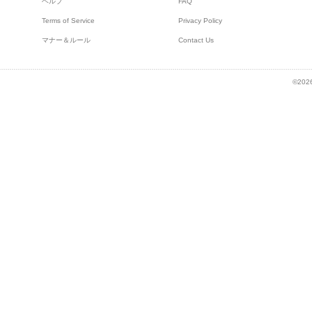
ヘルプ
FAQ
Terms of Service
Privacy Policy
マナー＆ルール
Contact Us
©2026