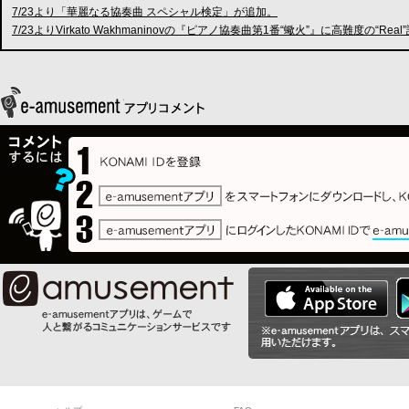
7/23より「華麗なる協奏曲 スペシャル検定」が追加。
7/23よりVirkato Wakhmaninovの『ピアノ協奏曲第1番“蠍火”』に高難度の“Rea