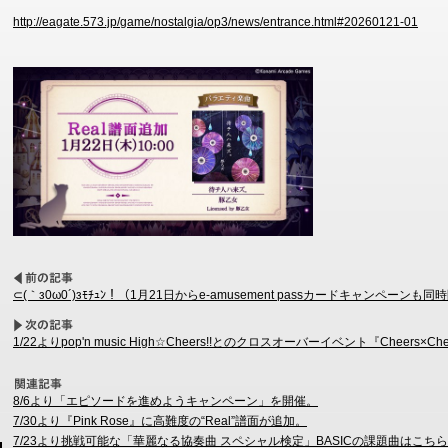
http://eagate.573.jp/game/nostalgia/op3/news/entrance.html#20260121-01
⊂(｀з0ω0´)зﾓﾁｭﾝ！（1月21日からe-amusement passカードキャンペーンも同
1/22よりpop'n music High☆Cheers!!とのクロスオーバーイベント『Cheers×
8/6より「エピソードを進めようキャンペーン」を開催。
7/30より『Pink Rose』に高難度の“Real”譜面が追加。
7/23より挑戦可能な「華麗なる協奏曲 スペシャル検定」BASICの課題曲はこち