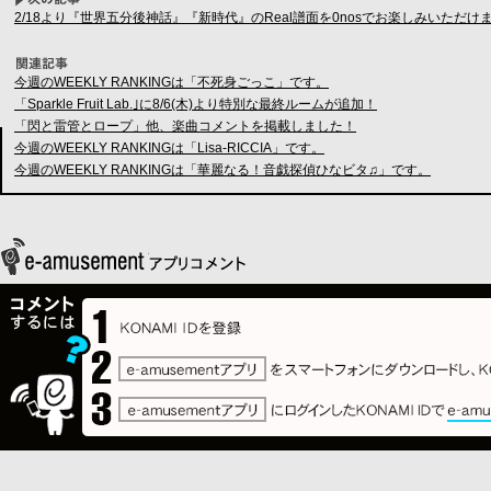
2/18より『世界五分後神話』『新時代』のReal譜面を0nosでお楽しみいただけ
今週のWEEKLY RANKINGは「不死身ごっこ」です。
「Sparkle Fruit Lab.｣に8/6(木)より特別な最終ルームが追加！
「閃と雷管とロープ」他、楽曲コメントを掲載しました！
今週のWEEKLY RANKINGは「Lisa-RICCIA」です。
今週のWEEKLY RANKINGは「華麗なる！音戯探偵ひなビタ♫」です。