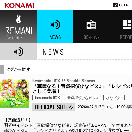
BEMANI Fan Site
NEWS
BEMANI生放送(仮)
特集
beatmania IIDX 33 Sparkle Shower
「華麗なる！音戯探偵ひなビタ♫」「レシピのリ
として登場！
beatmania IIDX
音戯探偵ひなビタ♫
ひなビタ♪
2026年02月17日（火） 19:00掲
【楽曲追加！】
開催中イベント「音戯探偵ひなビタ♫ 調査依頼:BEMANI」で生ま
偵ひなビタ♫」「レシピのリドル」が2/19(木)10:00より通常プレ