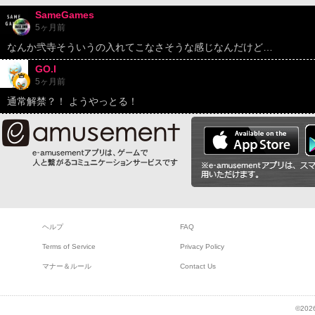
SameGames
5ヶ月前
なんか弐寺そういうの入れてこなさそうな感じなんだけど…
GO.I
5ヶ月前
通常解禁？！ ようやっとる！
ヘルプ
FAQ
Terms of Service
Privacy Policy
マナー＆ルール
Contact Us
©2026