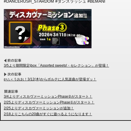
#DANCERUSH_STARDOM #ダンスラッシュ #BEMANI
3/5より期間限定jbox「Assorted sweets!・セレクション」が登場！
ε=△＜うおお！3/12(木)からボルテに人気楽曲が登場ダッ！
3/4よりディスカヴァーミッションPhase②がスタート！
2/25よりディスカヴァーミッションPhase①がスタート！
2/25よりディスカヴァーミッションが追加！
2/18よりこちらの20曲がすぐに遊べるようになります！