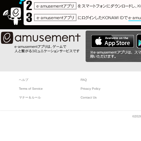
ヘルプ
FAQ
Terms of Service
Privacy Policy
マナー＆ルール
Contact Us
©2026