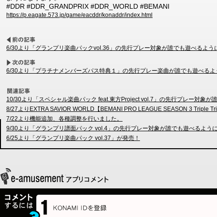
#DDR #DDR_GRANDPRIX #DDR_WORLD #BEMANI
https://p.eagate.573.jp/game/eacddr/konaddr/index.html
6/30より「グランプリ楽曲パックvol.36」の先行プレー対象が誰でも遊べるよ
6/30より「プラチナメンバーズパス特典１」の先行プレー楽曲が誰でも遊べる
10/30より「スペシャル楽曲パック feat.東方Project vol.7」の先行プレー
8/27よりEXTRA SAVIOR WORLD【BEMANI PRO LEAGUE SEASON 3 Tr
7/22より機能追加、各種調整を行いました。
9/30より「グランプリ譜面パック vol.4」の先行プレー対象が誰でも遊べるよう
6/25より「グランプリ楽曲パック vol.37」が発売！