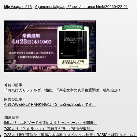
http://eagate.573.jp/game/nostalgia/op3/news/entrance.html#20260422-01
「お気に入りフォルダ」機能、「判定文字の表示位置調整」機能追加！
今週のWEEKLY RANKINGは「SnapSkipSpark」です。
8/6より「エピソードを進めようキャンペーン」を開催。
7/30より『Pink Rose』に高難度の“Real”譜面が追加。
7/23より挑戦可能な「華麗なる協奏曲 スペシャル検定」BASICの課題曲はこち