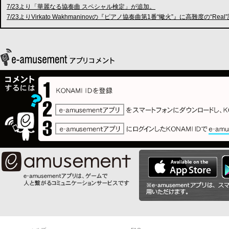
7/23より「華麗なる協奏曲 スペシャル検定」が追加。
7/23よりVirkato Wakhmaninovの『ピアノ協奏曲第1番“蠍火”』に高難度の“Rea