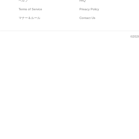
ヘルプ
FAQ
Terms of Service
Privacy Policy
マナー＆ルール
Contact Us
©2026