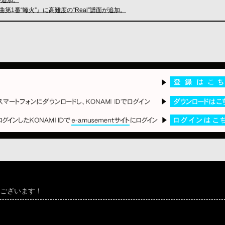
ノ協奏曲第1番“蠍火”』に高難度の“Real”譜面が追加。
うございます！