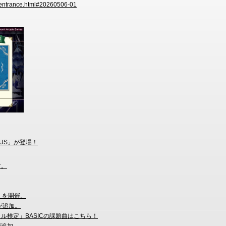
s/entrance.html#20260506-01
NOUS」が登場！
す。
」を開催。
面が追加。
ャル検定」BASICの課題曲はこちら！
が追加。