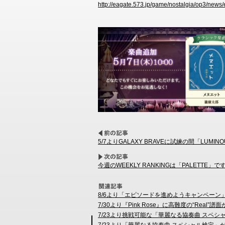
http://eagate.573.jp/game/nostalgia/op3/new
5/7よりGALAXY BRAVEに試練の間「LUMI
今週のWEEKLY RANKINGは「PALETTE」で
8/6より「エピソードを進めようキャンペーン
7/30より『Pink Rose』に高難度の“Real”譜
7/23より挑戦可能な「華麗なる協奏曲 スペシ
7/23より「華麗なる協奏曲 スペシャル検定」